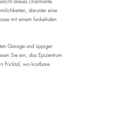
esticht dieses charmante
lichkeiten, darunter eine
ase mit einem funkelnden
raten Garage und üppiger
wesen Sie ein, das Epizentrum
 Fricktal, wo kostbare